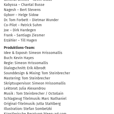
Kabyssa – Chantal Busse
Nagesh – Bert Stevens
Gyborr – Helge Sidow
Dr. Tom Forbett – Dietmar Wunder
Co-Pilot – Patrick Suhm
Joe – Dirk Hardegen
Frank – Santiago Ziesmer
Erzähler – Till Hagen
Produktions-Team:
Idee & Exposè: Simeon Hrissomallis
Buch: Kevin Hayes
Regie: Simeon Hrissomallis
Dialogschnitt: Erik Albrodt
Sounddesign & Mixing: Tom Steinbrecher
Mastering: Tom Steinbrecher
Skriptsupervisor: Simeon Hrissomallis
Lektorat: Julia Alexandrou
Musik : Tom Steinbrecher / OctoGain
Schlagzeug Titelmusik: Marc Nathaniel
Original-Titelmusik: Jutta Stahlberg
Illustration: Stefan Sombetzki
Künstlerische Beratung: bleen-art.com