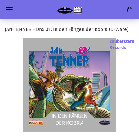
JAN TEN­NER - DnS 31: In den Fän­gen der Kobra (B-​Ware)
Zauberstern
Records