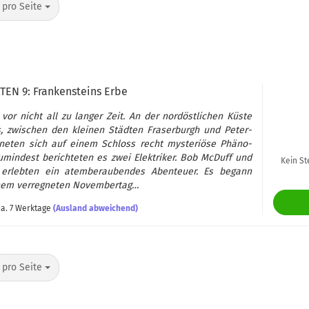
o Seite
 pro Seite
KTEN 9: Fran­ken­steins Erbe
vor nicht all zu lan­ger Zeit. An der nord­öst­li­chen Küste
, zwi­schen den klei­nen Städ­ten Fras­er­burgh und Pe­ter­
g­ne­ten sich auf einem Schloss recht mys­te­riö­se Phä­no­
­min­dest be­rich­te­ten es zwei Elek­tri­ker. Bob McDuff und
Kein St
er­leb­ten ein atem­be­rau­ben­des Aben­teu­er. Es be­gann
em ver­reg­ne­ten No­vem­ber­tag…
a. 7 Werktage
(Ausland abweichend)
o Seite
 pro Seite