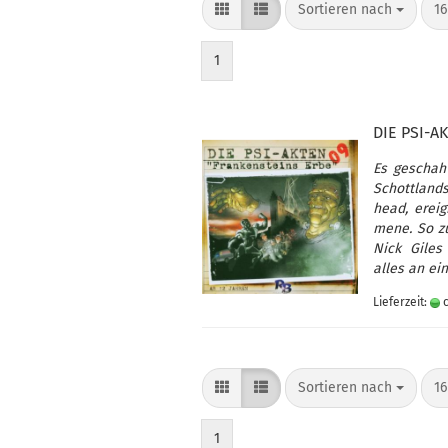
Sortieren nach
pr
Sortieren nach
16
1
DIE PSI-​A
Es ge­schah 
Schott­lands
head, er­ei
me­ne. So zu
Nick Giles 
alles an ein
Lieferzeit:
c
Sortieren nach
pr
Sortieren nach
16
1