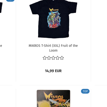
he
MI­KROS T-​Shirt (XXL) Fruit of the
Loom
14,99 EUR
TOP