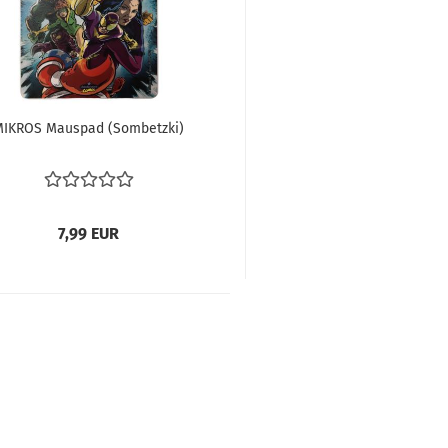
I­KROS Mau­s­pad (Som­betz­ki)
7,99 EUR