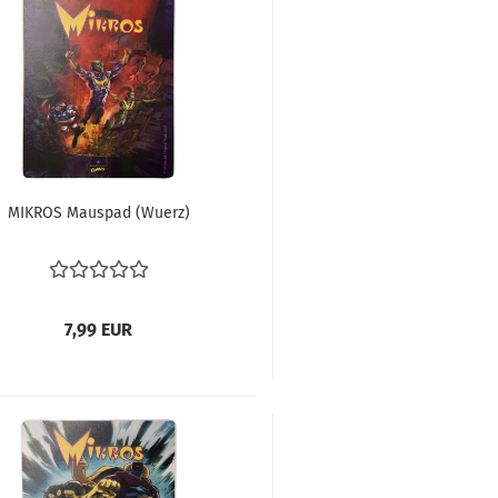
MI­KROS Mau­s­pad (Wuerz)
7,99 EUR