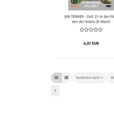
JAN TEN­NER - DnS 31: In den F
gen der Kobra (B-​Ware)
6,97 EUR
Sortieren nach
pr
Sortieren nach
16
1