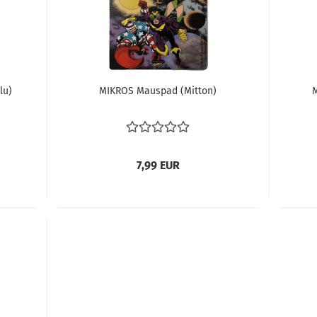
lu)
MI­KROS Mau­s­pad (Mit­ton)
M
7,99 EUR