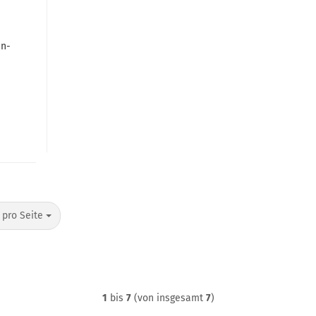
än­
o Seite
 pro Seite
1
bis
7
(von insgesamt
7
)