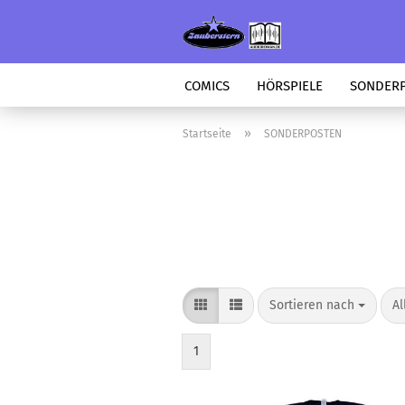
COMICS
HÖRSPIELE
SONDER
»
Startseite
SONDERPOSTEN
Sortieren nach
pr
Sortieren nach
Al
1