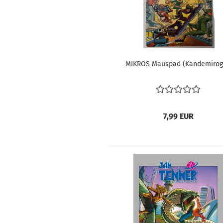
MI­KROS Mau­s­pad (Kan­d­emi­ro­g­
7,99 EUR