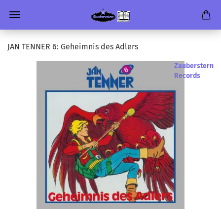
JAN TEN­NER 6: Ge­heim­nis des Ad­lers
Zauberstern
Records