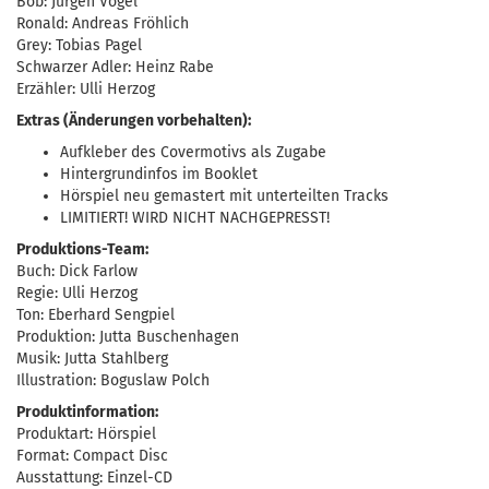
Bob: Jürgen Vogel
Ronald: Andreas Fröhlich
Grey: Tobias Pagel
Schwarzer Adler: Heinz Rabe
Erzähler: Ulli Herzog
Extras (Änderungen vorbehalten):
Aufkleber des Covermotivs als Zugabe
Hintergrundinfos im Booklet
Hörspiel neu gemastert mit unterteilten Tracks
LIMITIERT! WIRD NICHT NACHGEPRESST!
Produktions-Team:
Buch: Dick Farlow
Regie: Ulli Herzog
Ton: Eberhard Sengpiel
Produktion: Jutta Buschenhagen
Musik: Jutta Stahlberg
Illustration: Boguslaw Polch
Produktinformation:
Produktart: Hörspiel
Format: Compact Disc
Ausstattung: Einzel-CD