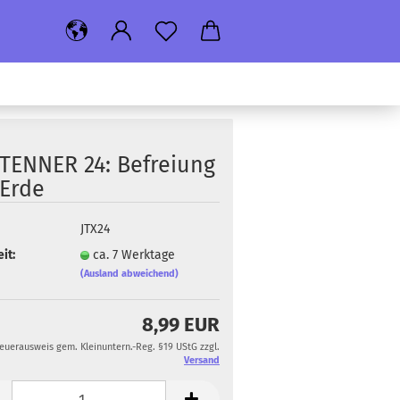
TEN­NER 24: Be­frei­ung
 Erde
JTX24
it:
ca. 7 Werktage
(Ausland abweichend)
8,99 EUR
teuerausweis gem. Kleinuntern.-Reg. §19 UStG zzgl.
Versand