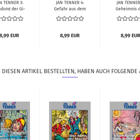
N TEN­NER 3:
JAN TEN­NER 4:
JAN TEN­NER
­dung der Gi­
Ge­fahr aus dem
Ge­heim­nis 
gan­ten
All
Ad­lers
8,99 EUR
8,99 EUR
8,99 EU
DIESEN ARTIKEL BESTELLTEN, HABEN AUCH FOLGENDE 