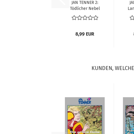
JAN TEN­NER 2:
JA
Töd­li­cher Nebel
Lan
8,99 EUR
KUNDEN, WELCHE 