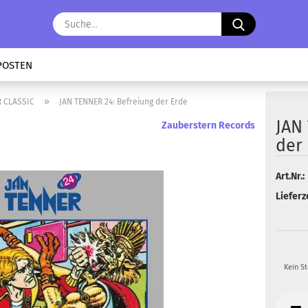
Suche...
POSTEN
»
R CLASSIC
JAN TENNER 24: Befreiung der Erde
JAN 
Zauberstern Records
der
Art.Nr.:
Lieferze
Kein S