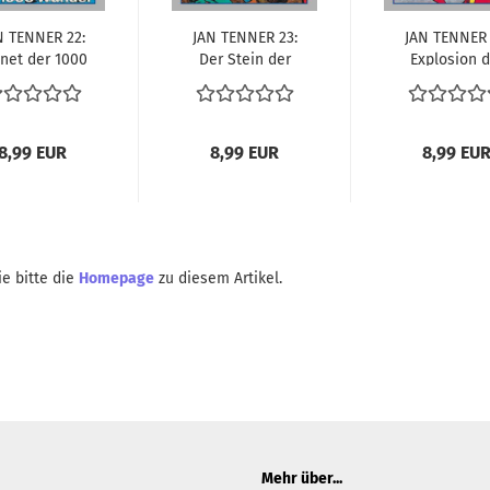
N TEN­NER 22:
JAN TEN­NER 23:
JAN TEN­NER 
­net der 1000
Der Stein der
Ex­plo­si­on 
Wun­der
Macht
Sonne
8,99 EUR
8,99 EUR
8,99 EU
e bitte die
Homepage
zu diesem Artikel.
Mehr über...