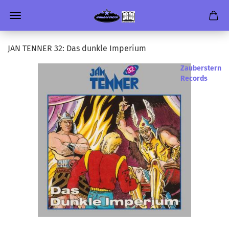
JAN TEN­NER 32: Das dunk­le Im­pe­ri­um
Zauberstern
Records