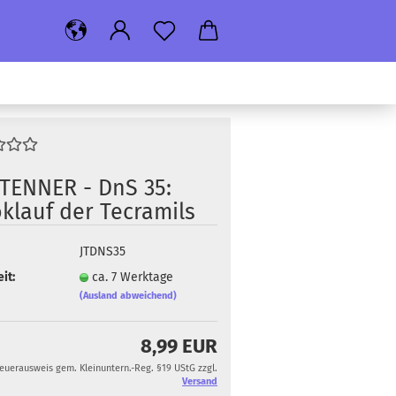
TEN­NER - DnS 35:
­lauf der Te­cra­mils
JTDNS35
it:
ca. 7 Werktage
(Ausland abweichend)
8,99 EUR
teuerausweis gem. Kleinuntern.-Reg. §19 UStG zzgl.
Versand