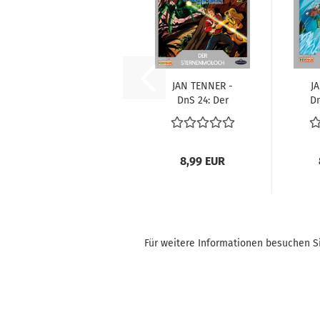
JAN TEN­NER -
J
DnS 24: Der
Dn
Ster­nen­mo­loch
s
8,99 EUR
Für weitere Informationen besuchen Si