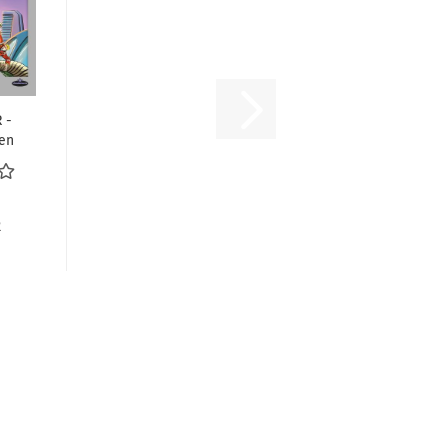
 -
den
r
R