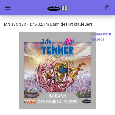
JAN TEN­NER - DnS 32: Im Bann des Frak­tal­feu­ers
Zauberstern
Records