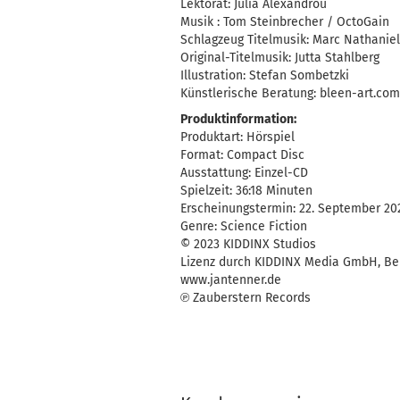
Lektorat: Julia Alexandrou
Musik : Tom Steinbrecher / OctoGain
Schlagzeug Titelmusik: Marc Nathaniel
Original-Titelmusik: Jutta Stahlberg
Illustration: Stefan Sombetzki
Künstlerische Beratung: bleen-art.com
Produktinformation:
Produktart: Hörspiel
Format: Compact Disc
Ausstattung: Einzel-CD
Spielzeit: 36:18 Minuten
Erscheinungstermin: 22. September 20
Genre: Science Fiction
© 2023 KIDDINX Studios
Lizenz durch KIDDINX Media GmbH, Ber
www.jantenner.de
℗ Zauberstern Records