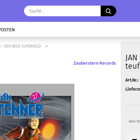
Suche...
POSTEN
»
R - DER NEUE SUPERHELD
JAN 
Zauberstern Records
teuf
Art.Nr.:
Lieferze
Kein S