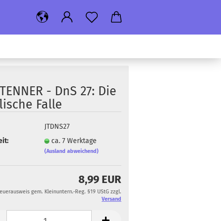
TEN­NER - DnS 27: Die
­li­sche Falle
JTDNS27
it:
ca. 7 Werktage
(Ausland abweichend)
8,99 EUR
teuerausweis gem. Kleinuntern.-Reg. §19 UStG zzgl.
Versand