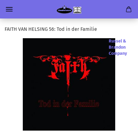
FAITH VAN HEL­SING 56: Tod in der Fa­mi­lie
Russel &
Brandon
Company