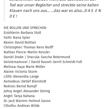
Tod war unser Begleiter und streckte seine kalten
Klauen nach uns aus… …das war es also…D A S E N
D E !
DIE ROLLEN UND SPRECHER:
Erzählerin: Barbara Stoll
Faith: Nana Spier
Raven: David Nathan
Christopher: Thomas Nero Wolff
Nathan Pierce: Martin Kessler
Daniel Drake / Dracula: Sascha Rotermund
Geistersamurai / David Russel: Gerrit Schmidt-Foß
Melissa: Kaya Marie Möller
Alaine: Victoria Sturm
Lilith: Alexandra Lange
Asmodeus: Detlef Bierstedt
Nekron: Bernd Rumpf
Johny Angel: Alexander Döring
Angel: Tanja Kahana
Dr. Jack Warren: Helmut Gauss
Cthulhu: Andreas Wilde