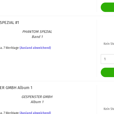
PE­ZI­AL #1
PHAN­TOM SPE­ZI­AL
Band 1
Kein St
a. 7 Werktage
(Ausland abweichend)
TER GMBH Album 1
GE­SPENS­TER GMBH
Album 1
Kein St
a. 7 Werktage
(Ausland abweichend)