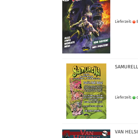
Lieferzeit:
B
SA­MU­REL­
Lieferzeit:
c
VAN HEL­SI