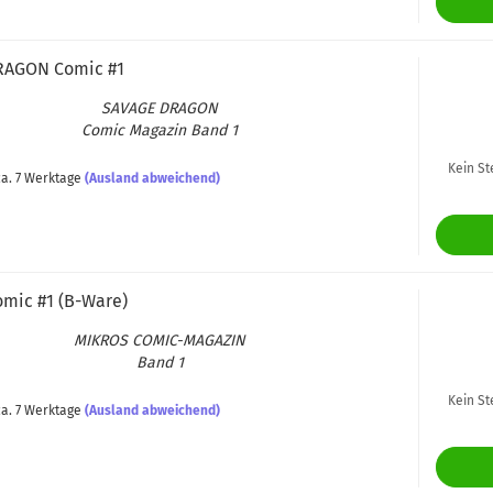
DRA­GON Comic #1
SA­VA­GE DRA­GON
Comic Ma­ga­zin Band 1
Kein St
a. 7 Werktage
(Ausland abweichend)
mic #1 (B-​Ware)
MI­KROS COMIC-​MAGAZIN
Band 1
Kein St
a. 7 Werktage
(Ausland abweichend)