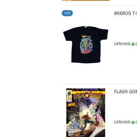
MI­KROS T-​
TOP
Lieferzeit:
c
FLASH GOR
Lieferzeit:
c