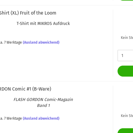
Shirt (XL) Fruit of the Loom
T-​Shirt mit MI­KROS Auf­druck
Kein St
a. 7 Werktage
(Ausland abweichend)
­DON Comic #1 (B-​Ware)
FLASH GOR­DON Comic-​Magazin
Band 1
Kein St
a. 7 Werktage
(Ausland abweichend)