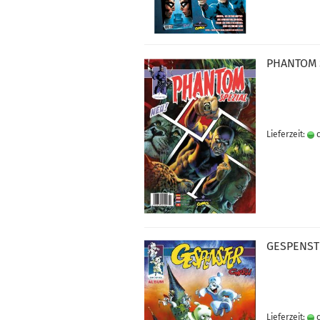
PHAN­TOM S
Lieferzeit:
c
GE­SPENS­
Lieferzeit:
c