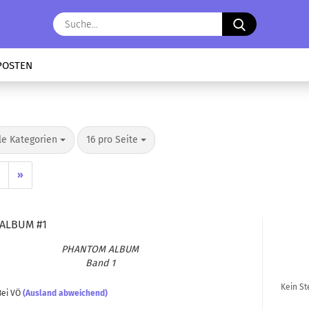
Suche...
POSTEN
o Seite
pro Seite
le Kategorien
16 pro Seite
»
 ALBUM #1
PHAN­TOM ALBUM
Band 1
Kein St
ei VÖ
(Ausland abweichend)