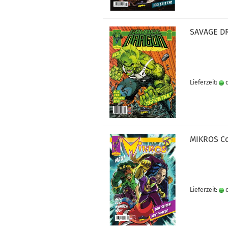
SA­VA­GE 
Lieferzeit:
c
MI­KROS Co
Lieferzeit:
c