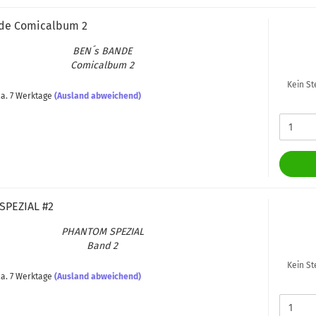
e Co­mic­al­bum 2
BEN´s BANDE
Co­mic­al­bum 2
Kein St
a. 7 Werktage
(Ausland abweichend)
PE­ZI­AL #2
PHAN­TOM SPE­ZI­AL
Band 2
Kein St
a. 7 Werktage
(Ausland abweichend)