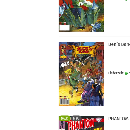
Ben´s Band
Lieferzeit:
c
PHAN­TOM 
BALD
NEU