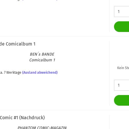
e Co­mic­al­bum 1
BEN´s BANDE
Co­mic­al­bum 1
Kein St
a. 7 Werktage
(Ausland abweichend)
Comic #1 (Nach­druck)
PHAN­TOM COMIC-​MAGAZIN