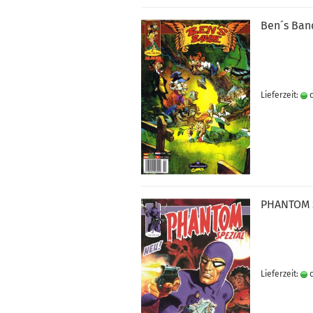
Ben´s Band
Lieferzeit:
c
PHAN­TOM S
Lieferzeit:
c