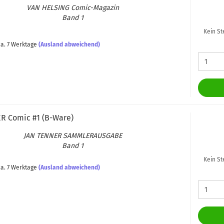
VAN HEL­SING Comic-​Magazin
Band 1
Kein St
a. 7 Werktage
(Ausland abweichend)
R Comic #1 (B-​Ware)
JAN TEN­NER SAMM­LER­AUS­GA­BE
Band 1
Kein St
a. 7 Werktage
(Ausland abweichend)