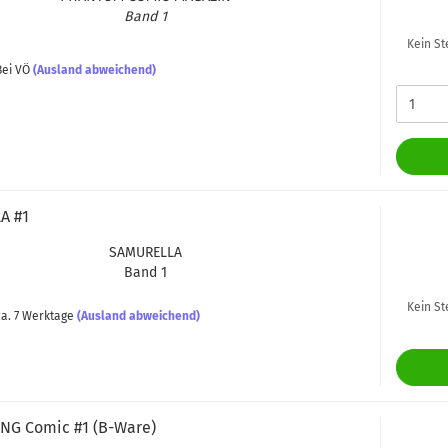
Band 1
Kein St
ei VÖ
(Ausland abweichend)
LA #1
SA­MU­REL­LA
Band 1
Kein St
a. 7 Werktage
(Ausland abweichend)
NG Comic #1 (B-​Ware)